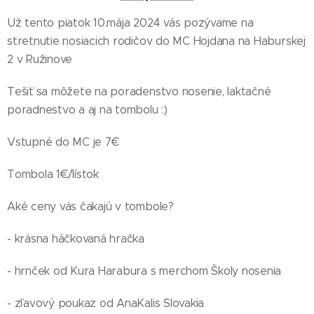
Už tento piatok 10.mája 2024 vás pozývame na
stretnutie nosiacich rodičov do MC Hojdana na Haburskej
2 v Ružinove
Tešiť sa môžete na poradenstvo nosenie, laktačné
poradnestvo a aj na tombolu :)
Vstupné do MC je 7€
Tombola 1€/lístok
Aké ceny vás čakajú v tombole?
- krásna háčkovaná hračka
- hrnček od Kura Harabura s merchom Školy nosenia
- zľavový poukaz od AnaKalis Slovakia