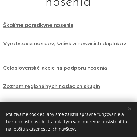
nosenia
Školíme poradkyne nosenia
Výrobcovia nosičov, šatiek a nosiacich doplnkov
Celoslovenské akcie na podporu nosenia
Zoznam regionálnych nosiacich skupín
Encyklopédia nosičov pre jednoduchšie
Používame cookies, aby sme zaistili správne fungovanie a
rozhodovanie pri kúpe nosiča
bezpečnosť našich stránok. Tým vám môžeme poskytnúť tú
najlepšiu skúsenosť z ich návštevy.