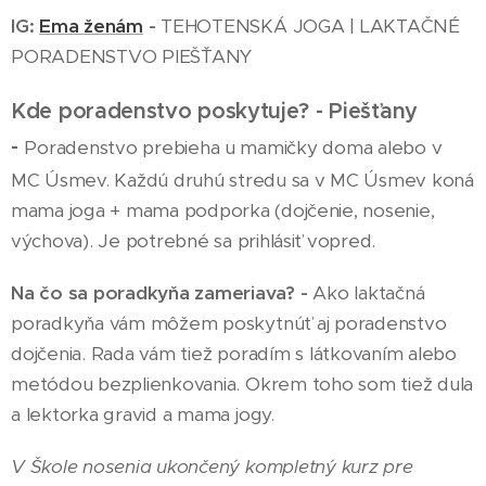
IG:
Ema ženám
-
TEHOTENSKÁ JOGA | LAKTAČNÉ
PORADENSTVO PIEŠŤANY
Kde poradenstvo poskytuje? - Piešťany
-
Poradenstvo prebieha u mamičky doma alebo v
MC Úsmev. Každú druhú stredu sa v MC Úsmev koná
mama joga + mama podporka (dojčenie, nosenie,
výchova). Je potrebné sa prihlásiť vopred.
Na čo sa poradkyňa zameriava? -
Ako laktačná
poradkyňa vám môžem poskytnúť aj poradenstvo
dojčenia. Rada vám tiež poradím s látkovaním alebo
metódou bezplienkovania. Okrem toho som tiež dula
a lektorka gravid a mama jogy.
V Škole nosenia ukončený kompletný kurz pre