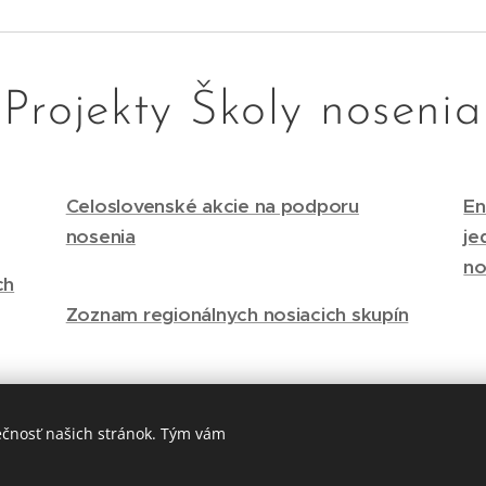
Projekty Školy nosenia
Celoslovenské akcie na podporu
En
nosenia
je
no
ch
Zoznam regionálnych nosiacich skupín
ečnosť našich stránok. Tým vám
Vytvorené službou
Webnode
Cookies