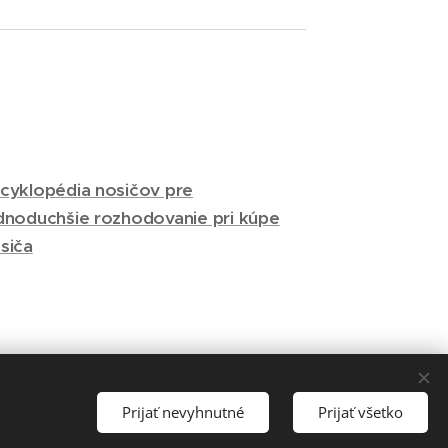
cyklopédia nosičov pre
dnoduchšie rozhodovanie pri kúpe
siča
Prijať nevyhnutné
Prijať všetko