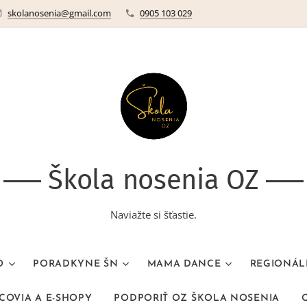
skolanosenia@gmail.com
0905 103 029
Škola nosenia OZ
Naviažte si šťastie.
O
PORADKYNE ŠN
MAMA DANCE
REGIONÁL
COVIA A E-SHOPY
PODPORIŤ OZ ŠKOLA NOSENIA