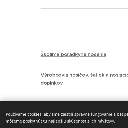
Školíme poradkyne nosenia
Výrobcovia nosičov, šatiek a nosiaci
doplnkov
Používame cookies, aby sme zaistili správne fungovanie a bezp
môžeme poskytnúť tú najlepšiu skúsenosť z ich návštevy.