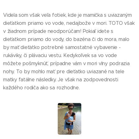
Videla som však veľa fotiek, kde je mamička s uviazaným
dieťatkom priamo vo vode, nedajbože v mori. TOTO však
v žiadnom prípade neodporúčam! Pokiaľ idete s
dieťatkom priamo do vody, do bazéna či do mora, malo
by mať dieťatko potrebné samostatné vybavenie -
rukáviky, či plávaciu vestu. Kedykoľvek sa vo vode
môžete pošmyknúť, prípadne vám v mori vlny podrazia
nohy. To by mohlo mať pre dieťatko uviazané na tele
matky fatálne následky. Je však na zodpovednosti
každého rodiča ako sa rozhodne.