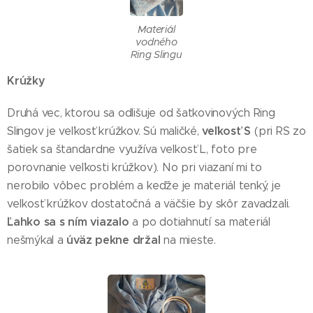
Materiál
vodného
Ring Slingu
Krúžky
Druhá vec, ktorou sa odlišuje od šatkovinových Ring
veľkosť S
Slingov je veľkosť krúžkov. Sú maličké,
(pri RS zo
šatiek sa štandardne využíva veľkosť L, foto pre
porovnanie veľkosti krúžkov). No pri viazaní mi to
nerobilo vôbec problém a keďže je materiál tenký, je
veľkosť krúžkov dostatočná a väčšie by skôr zavadzali.
Ľahko sa s ním viazalo
a po dotiahnutí sa materiál
úväz pekne držal
nešmýkal a
na mieste.