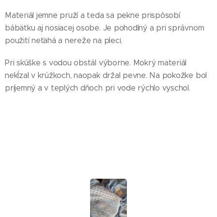
Materiál jemne pruží a teda sa pekne prispôsobí
bábätku aj nosiacej osobe. Je pohodlný a pri správnom
použití neťahá a nereže na pleci.
Pri skúške s vodou obstál výborne. Mokrý materiál
nekĺzal v krúžkoch, naopak držal pevne. Na pokožke bol
príjemný a v teplých dňoch pri vode rýchlo vyschol.