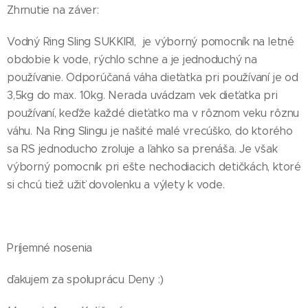
Zhrnutie na záver:
Vodný Ring Sling SUKKIRI, je výborný pomocník na letné
obdobie k vode, rýchlo schne a je jednoduchý na
používanie. Odporúčaná váha dieťatka pri používaní je od
3,5kg do max. 10kg. Nerada uvádzam vek dieťatka pri
používaní, keďže každé dieťatko ma v rôznom veku rôznu
váhu. Na Ring Slingu je našité malé vrecúško, do ktorého
sa RS jednoducho zroluje a ľahko sa prenáša. Je však
výborný pomocník pri ešte nechodiacich detičkách, ktoré
si chcú tiež užiť dovolenku a výlety k vode.
Príjemné nosenia
ďakujem za spoluprácu Deny :)