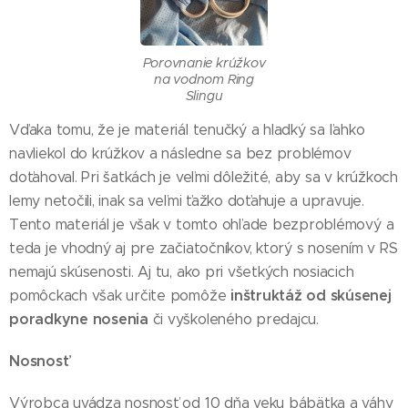
Porovnanie krúžkov
na vodnom Ring
Slingu
Vďaka tomu, že je materiál tenučký a hladký sa ľahko
navliekol do krúžkov a následne sa bez problémov
doťahoval. Pri šatkách je veľmi dôležité, aby sa v krúžkoch
lemy netočili, inak sa veľmi ťažko doťahuje a upravuje.
Tento materiál je však v tomto ohľade bezproblémový a
teda je vhodný aj pre začiatočníkov, ktorý s nosením v RS
nemajú skúsenosti. Aj tu, ako pri všetkých nosiacich
inštruktáž od skúsenej
pomôckach však určite pomôže
poradkyne nosenia
či vyškoleného predajcu.
Nosnosť
Výrobca uvádza nosnosť od 10 dňa veku bábätka a váhy